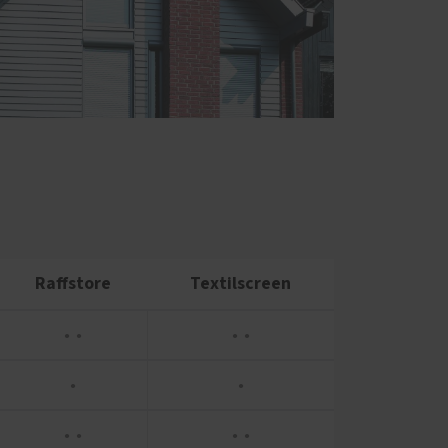
Raffstore
Textilscreen
● ●
● ●
●
●
● ●
● ●