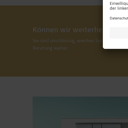
Können wir weiterhelfen?
Sie sind unschlüssig, welches System am best
Beratung weiter.