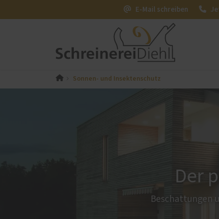
E-Mail schreiben
Je
Sonnen- und Insektenschutz
PaX-Fenster
PaX-Ha
Kunststoff
Alumi
Kunststoff-Aluminium
Holz 
K-LINE Aluminium
Kunst
Holz
Altba
Holz-Aluminium
Aktio
Der p
Altbau und Denkmal
Fenster-Aktion für den
Beschattungen u
Rundumschutz