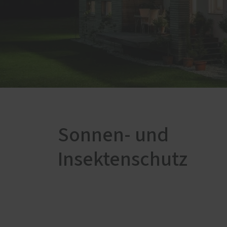
Innenausbau
Einbru
Böden
Möbelbau
Zimmertüren
Sonnen- und
Insektenschutz