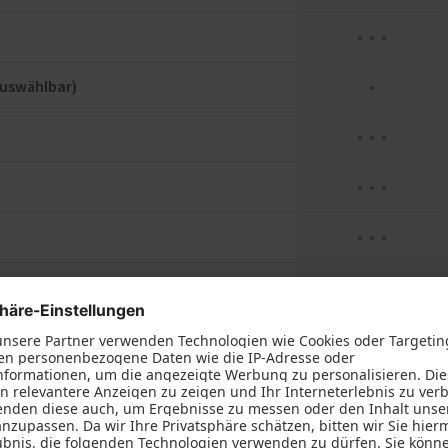
● ● ●
auswählbar)
●
● ● ●
● ● ●
● ● ●
●