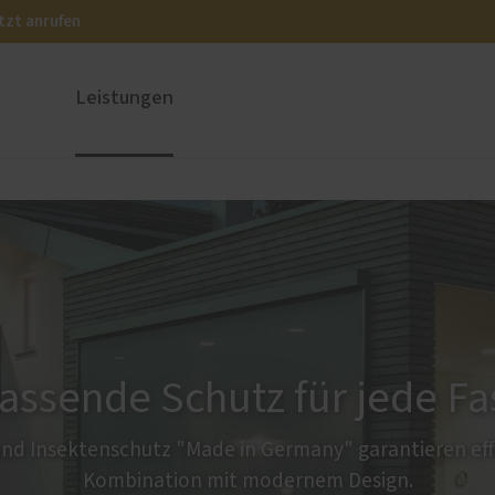
tzt anrufen
Leistungen
ustüren
PaX Balkon- & Terrassent
nium
Balkontüren
und Holz-Aluminium
Hebe-Schiebe-Türen
stoff
Parallel-Schiebe-Kipp-Tür
u und Denkmal
Falt-Schiebe-Türen
nen
assende Schutz für jede F
nd Insektenschutz "Made in Germany" garantieren effe
Kombination mit modernem Design.