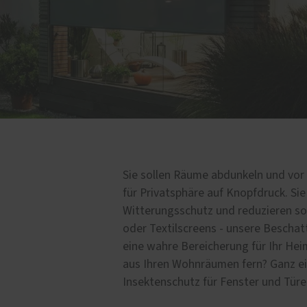
chschutz nachrüsten
Service
Förderung für Fenster un
Haustüren
Schallschutz-Simulator
Sie sollen Räume abdunkeln und vo
für Privatsphäre auf Knopfdruck. Sie
Witterungsschutz und reduzieren so
oder Textilscreens - unsere Bescha
eine wahre Bereicherung für Ihr Hei
aus Ihren Wohnräumen fern? Ganz e
Insektenschutz für Fenster und Türe