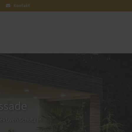
Kontakt
üren
Sonnen- und Insektenschutz
Raffstoren von ROMA
Rollladen von ROMA
en
Textilscreens von ROMA
Insektenschutz von PaX
assade
ktiven Schutz in