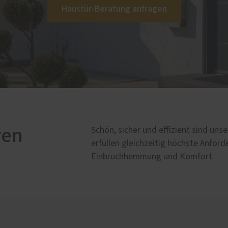
chschutz nachrüsten
Service
Haustür-Beratung anfragen
Förderung für Fenster un
Haustüren
Schallschutz-Simulator
ren
Schön, sicher und effizient sind un
erfüllen gleichzeitig höchste Anf
Einbruchhemmung und Komfort.