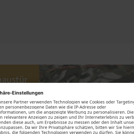
haustür
n? Und was
serem
elles