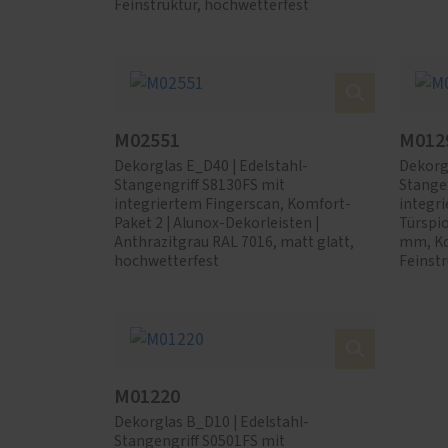
Feinstruktur, hochwetterfest
M02551
M012
Dekorglas E_D40 | Edelstahl-
Dekorgl
Stangengriff S8130FS mit
Stange
integriertem Fingerscan, Komfort-
integri
Paket 2 | Alunox-Dekorleisten |
Türspi
Anthrazitgrau RAL 7016, matt glatt,
mm, Ko
hochwetterfest
Feinstr
M01220
Dekorglas B_D10 | Edelstahl-
Stangengriff S0501FS mit