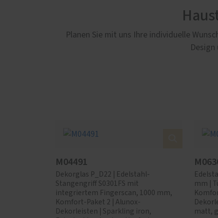
Haust
Planen Sie mit uns Ihre individuelle Wun
Design 
M04491
M063
Dekorglas P_D22 | Edelstahl-
Edelsta
Stangengriff S0301FS mit
mm | T
integriertem Fingerscan, 1000 mm,
Komfort
Komfort-Paket 2 | Alunox-
Dekorle
Dekorleisten | Sparkling iron,
matt, g