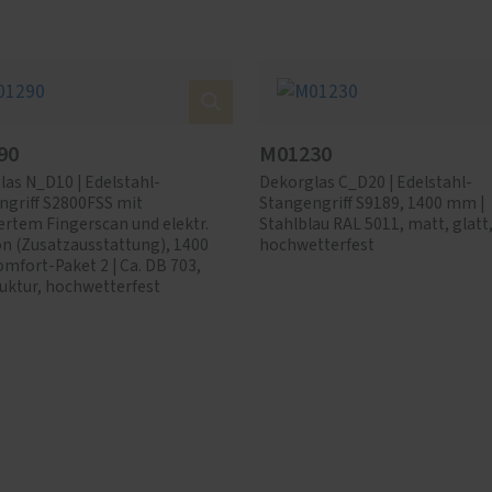
90
M01230
as N_D10 | Edelstahl-
Dekorglas C_D20 | Edelstahl-
ngriff S2800FSS mit
Stangengriff S9189, 1400 mm |
ertem Fingerscan und elektr.
Stahlblau RAL 5011, matt, glatt
on (Zusatzausstattung), 1400
hochwetterfest
mfort-Paket 2 | Ca. DB 703,
uktur, hochwetterfest