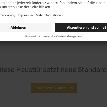
Diese Haustür setzt neue Standard
PaXentrée Aluminium