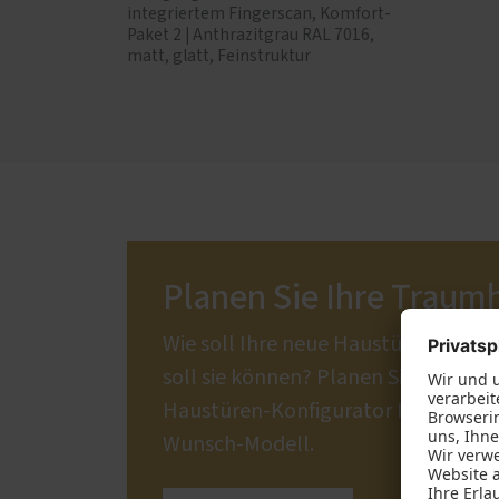
integriertem Fingerscan, Komfort-
Paket 2 | Anthrazitgrau RAL 7016,
matt, glatt, Feinstruktur
Planen Sie Ihre Traum
Wie soll Ihre neue Haustür aussehe
soll sie können? Planen Sie mit un
Haustüren-Konfigurator Ihr individu
Wunsch-Modell.