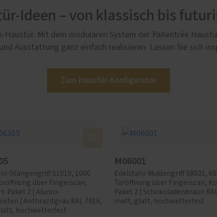
ür-Ideen – von klassisch bis futuri
sch-Haustür. Mit dem modularen System der PaXentrée Haustür
und Ausstattung ganz einfach realisieren. Lassen Sie sich insp
Zum Haustür-Konfigurator
05
M06001
hl-Stangengriff S1010, 1000
Edelstahl-Muldengriff S8801, 6
üröffnung über Fingerscan,
Türöffnung über Fingerscan, K
-Paket 2 | Alunox-
Paket 2 | Schokoladenbraun RAL
isten | Anthrazitgrau RAL 7016,
matt, glatt, hochwetterfest
latt, hochwetterfest