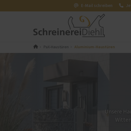
E-Mail schreiben
Je
Aluminium-Haustüren
PaX-Haustüren
PaX-Fenster
PaX-Ha
Alumi
Kunststoff
Kunststoff-Aluminium
Holz 
K-LINE Aluminium
Kunst
Holz
Altba
Holz-Aluminium
Aktio
Altbau und Denkmal
Unsere Hau
Fenster-Aktion für den
Witter
Rundumschutz