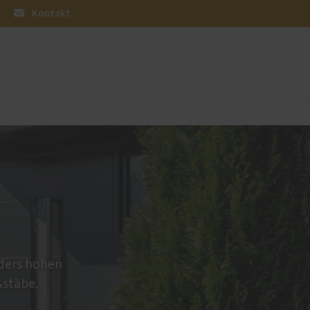
Kontakt
üren
Sonnen- und Insektenschutz
Raffstoren von ROMA
Rollladen von ROMA
en
Textilscreens von ROMA
Insektenschutz von PaX
nders hohen
ßstäbe.