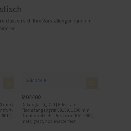
stisch
en lassen sich Ihre Vorstellungen rund um
irieren.
M04400
00 mm |
Dekorglas G_D20 | Edelstahl-
omfort-
Flachstangengriff S9189, 1200 mm |
 8017,
Drehtürantrieb | Purpurrot RAL 3004,
matt, glatt, hochwetterfest