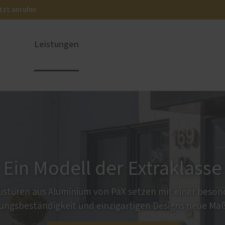
tzt anrufen
Leistungen
ustüren
PaX Balkon- & Terrassent
nium
Balkontüren
und Holz-Aluminium
Hebe-Schiebe-Türen
stoff
Parallel-Schiebe-Kipp-Tür
u und Denkmal
Falt-Schiebe-Türen
Ein Modell der Extraklasse
nen
stüren aus Aluminium von PaX setzen mit einer beso
ungsbeständigkeit und einzigartigen Designs neue Ma