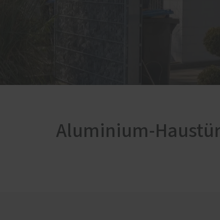
Innenausbau
Einbru
Böden
Möbelbau
Zimmertüren
Aluminium-Haustü