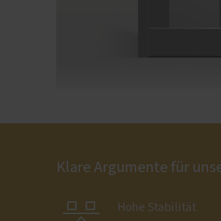
Klare Argumente für uns

Hohe Stabilität