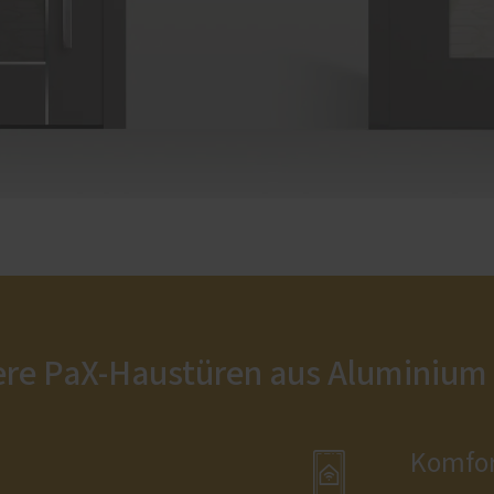
ere PaX-Haustüren aus Aluminium

Komfor