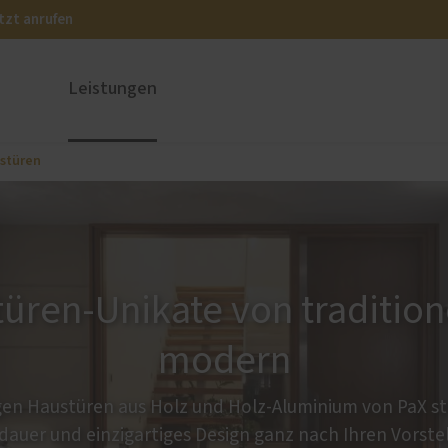
tzt anrufen
Leistungen
stüren
ustüren
PaX Balkon- & Terrassent
nium
Balkontüren
und Holz-Aluminium
Hebe-Schiebe-Türen
stoff
Parallel-Schiebe-Kipp-Tür
üren-Unikate von traditione
u und Denkmal
Falt-Schiebe-Türen
nen
modern
en Haustüren aus Holz und Holz-Aluminium von PaX ste
auer und einzigartiges Design ganz nach Ihren Vorste