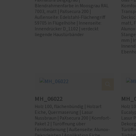
PaXnatura Beigegrau |
Glas – 
Blendrahmenfarbe in Moosgrau RAL
Komfor
7003, matt | PaXsecura 200 |
Transpo
Außenseite: Edelstahl-Flächengriff
Decksc
S9705 in Flügelhöhe | Innenseite:
matt, F
Innendrücker D_1102 | verdeckt
Alunox
liegende Haustürbänder
Stange
mm | In
Innend
Ebenho
MH_06022
MH_0
Holz 100, flächenbündig | Holzart
Holz 10
Eiche, Quermaserung | Lasur
Eucaly
Nussbraun | PaXsecura 200 | Komfort-
Lasur P
Paket 2 | Türöffnung über
Dekorg
Fernbedienung | Außenseite: Alunox-
Türöff
Dekorleisten | Applikation Eiche
Türblat