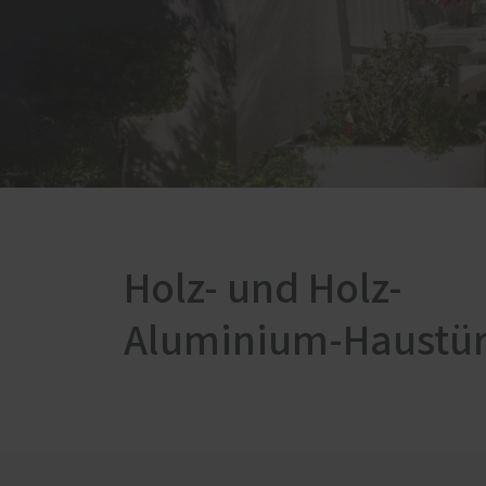
Innenausbau
Einbru
Böden
Möbelbau
Zimmertüren
Holz- und Holz-
Aluminium-Haustü