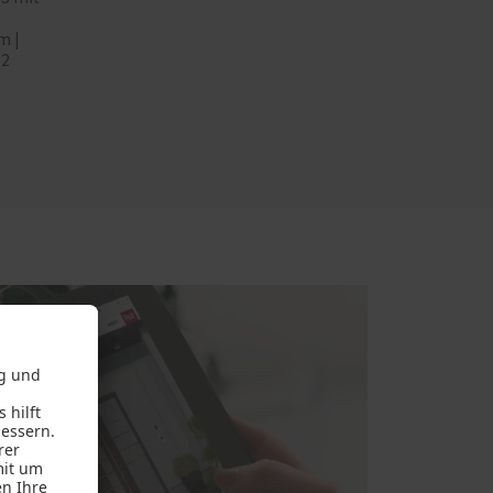
m |
02