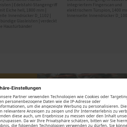
isten | Edelstahl-Stangengriff
integriertem Fingerscan und
it Eiche hell, 1800 mm |
elektrischem Türspion, 1400 m
ite: Innendrücker D_1102 |
Innenseite: Innendrücker D_10
bündige Glasleisten | verdeckt
de Haustürbänder
haustür
n? Und was
serem
elles