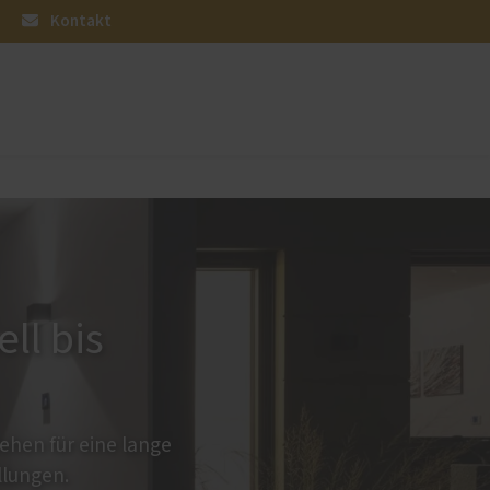
Kontakt
üren
Sonnen- und Insektenschutz
Raffstoren von ROMA
Rollladen von ROMA
en
Textilscreens von ROMA
ll bis
Insektenschutz von PaX
hen für eine lange
llungen.