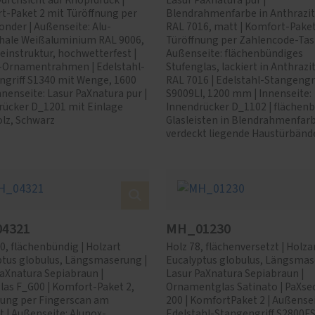
Durchsicht auf Knopfdruck |
Lasur PaXnatura pur |
t-Paket 2 mit Türöffnung per
Blendrahmenfarbe in Anthrazi
nder | Außenseite: Alu-
RAL 7016, matt | Komfort-Paket
hale Weißaluminium RAL 9006,
Türöffnung per Zahlencode-Tast
einstruktur, hochwetterfest |
Außenseite: flächenbündiges
-Ornamentrahmen | Edelstahl-
Stufenglas, lackiert in Anthrazi
ngriff S1340 mit Wenge, 1600
RAL 7016 | Edelstahl-Stangengri
nenseite: Lasur PaXnatura pur |
S9009LI, 1200 mm | Innenseite:
rücker D_1201 mit Einlage
Innendrücker D_1102 | flächen
lz, Schwarz
Glasleisten in Blendrahmenfarb
verdeckt liegende Haustürbänd
4321
MH_01230
0, flächenbündig | Holzart
Holz 78, flächenversetzt | Holza
ptus globulus, Längsmaserung |
Eucalyptus globulus, Längsmas
aXnatura Sepiabraun |
Lasur PaXnatura Sepiabraun |
las F_G00 | Komfort-Paket 2,
Ornamentglas Satinato | PaXse
nung per Fingerscan am
200 | KomfortPaket 2 | Außensei
t | Außenseite: Alunox-
Edelstahl-Stangengriff S2800F