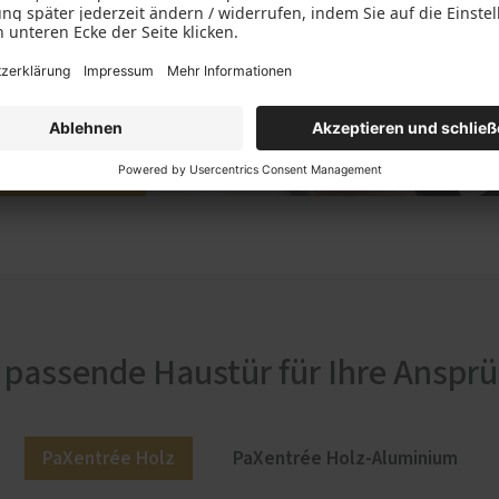
 passende Haustür für Ihre Anspr
PaXentrée Holz
PaXentrée Holz-Aluminium