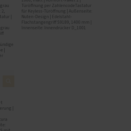
1000, matt | Komfort-Paket 2 |
tgrau
Türöffnung per ZahlencodeTastatur
 2,
für Keyless-Türöffnung | Außenseite:
atur |
Nuten-Design | Edelstahl-
Flachstangengriff S9189, 1400 mm |
tgrau
Innenseite: Innendrücker D_1001
ff
bündige
e |
er
rt
erung |
cura
te:
SS mit