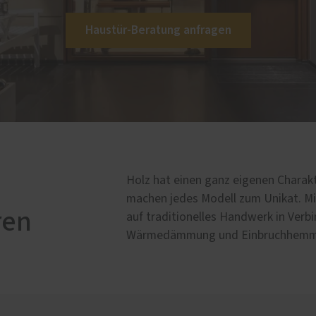
chschutz nachrüsten
Service
Haustür-Beratung anfragen
Förderung für Fenster un
Haustüren
Schallschutz-Simulator
Holz hat einen ganz eigenen Charak
machen jedes Modell zum Unikat. Mi
ren
auf traditionelles Handwerk in Ver
Wärmedämmung und Einbruchhemm