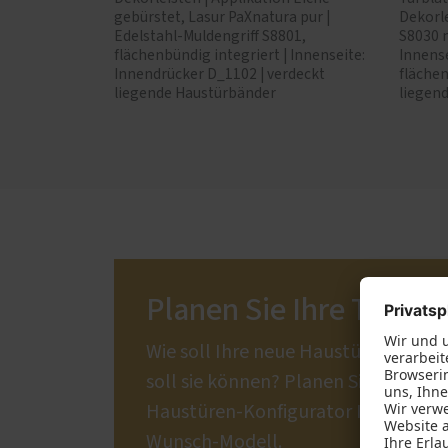
gebürstet, Lasur PaXnatura pur |
Dekorle
Edelstahl-Muldengriff S8801,
S8030 m
flächenbündig integriert | Innenseite:
Innense
Innendrücker D_1102 | verdeckt
flächen
liegende Haustürbänder
liegen
Planen Sie Ihre Traum
Wie soll Ihre neue Haustür aussehe
soll sie können? Planen Sie mit un
Haustüren-Konfigurator Ihr individu
Wunsch-Modell.